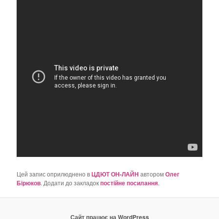
о
з
а
п
и
с
а
х
Цей запис оприлюднено в
ЦДЮТ ОН-ЛАЙН
автором
Олег
Бірюков
. Додати до закладок
постійне посилання
.
Сайт працює на WordPress