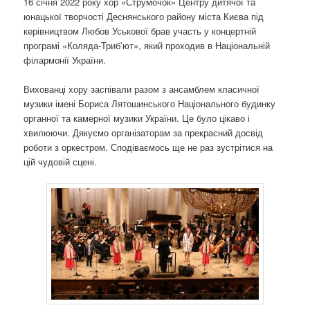
16 січня 2022 року хор «Струмочок» Центру дитячої та
о
юнацької творчості Деснянського району міста Києва під
з
керівництвом Любов Уськової брав участь у концертній
а
програмі «Коляда-Триб’ют», який проходив в Національній
п
філармонії України.
и
с
Вихованці хору заспівали разом з ансамблем класичної
а
музики імені Бориса Лятошинського Національного будинку
х
органної та камерної музики України. Це було цікаво і
хвилюючи. Дякуємо організаторам за прекрасний досвід
роботи з оркестром. Сподіваємось ще не раз зустрітися на
цій чудовій сцені.