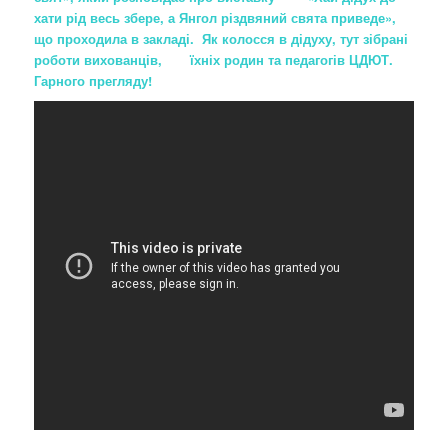
о
хати рід весь збере, а Янгол різдвяний свята приведе»,
з
що проходила в закладі. Як колосся в дідуху, тут зібрані
а
роботи вихованців, їхніх родин та педагогів ЦДЮТ.
п
Гарного прегляду!
и
с
а
х