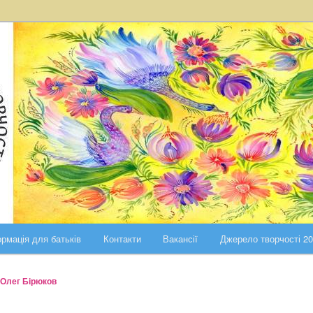
ста Києва
ського району міста Києва
рмація для батьків
Контакти
Вакансії
Джерело творчості 2
Олег Бірюков