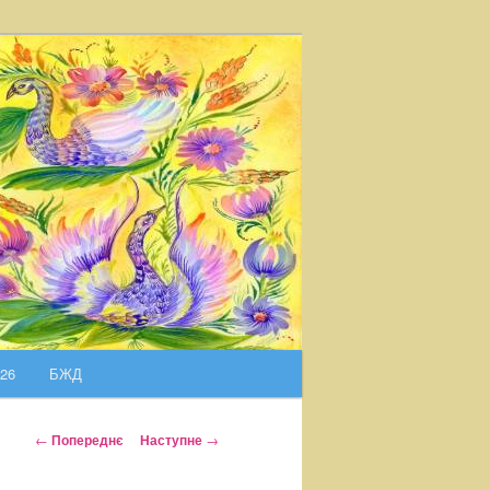
026
БЖД
Н
←
Попереднє
Наступне
→
а