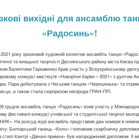
зкові вихідні для ансамблю та
«Радосинь»!
 2021 року зразковий художній колектив ансамбль танцю «Радо
тячої та юнацької творчості Деснянського району міста Києва пі
вом Валентини Гаркавенко брав участь у Всеукраїнському двот
ровому конкурсі мистецтв «Новорічні барви – 2021» з дуетом Ан
ра. Пара дебютувала з Чеським танцем «Черешенька» та отри
місце, а також стала сюрпризом нагорода ГРАН-ПРІ.
ня ансамбль танцю «Радосинь» взяв участь у Міжнародн
му фестивалі-конкурсі учнівської та студентської творчої молод
К». На розсуд журі ансамбль представив два номери в номінац
віту: Болгарський танець «Коло» і поповнив скарбничку дипломом
в стилі Кантрі «Дівчачі примхи» був нагороджений дипломом ІІ мі