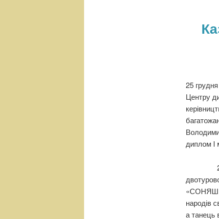
н
е
Ка
м
е
н
ю
25 грудня
Центру ди
керівницт
багатожан
Володими
диплом І 
26 груд
двотурово
«СОНЯШНИ
народів с
а танець 