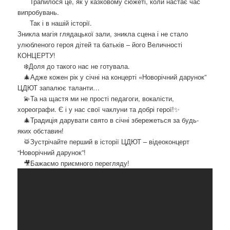
Трапилося це, як у казковому сюжеті, коли настає час
о
випробувань.
з
Так і в нашій історії.
а
Зникла магія глядацької зали, зникла сцена і не стало
п
улюбленого героя дітей та батьків – його Величності
и
КОНЦЕРТУ!
с
❄️Доля до такого нас не готувала.
а
🎄Адже кожен рік у січні на концерті «Новорічний дарунок”
х
ЦДЮТ запалює таланти…
💫Та на щастя ми не прості педагоги, вокалісти,
хореографи. Є і у нас свої чаклуни та добрі герої!✨
🎄Традиція дарувати свято в січні збережеться за будь-
яких обставин!
🥁Зустрічайте перший в історії ЦДЮТ – відеоконцерт
“Новорічний дарунок”!
🎥Бажаємо приємного перегляду!