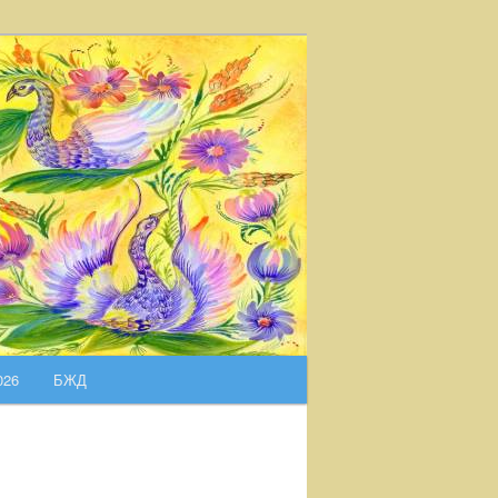
026
БЖД