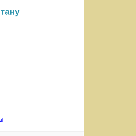
стану
мі