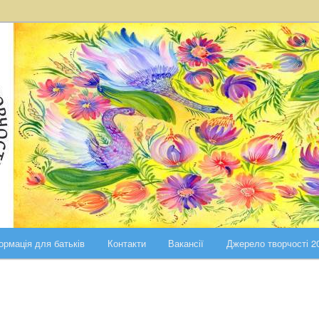
ста Києва
ського району міста Києва
ормація для батьків
Контакти
Вакансії
Джерело творчості 2