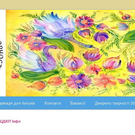
ста Києва
ського району міста Києва
рмація для батьків
Контакти
Вакансії
Джерело творчості 2
ЦДЮТ Інфо