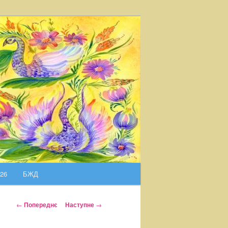
026
БЖД
Н
←
Попереднє
Наступне
→
а