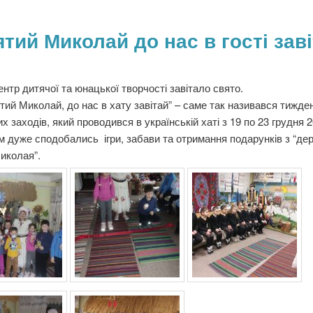
тий Миколай до нас в гості зав
дитячої та юнацької творчості завітало свято.
Миколай, до нас в хату завітай” – саме так називався тижде
х заходів, який проводився в українській хаті з 19 по 23 грудня 2
м дуже сподобались ігри, забави та отримання подарунків з “де
иколая”.