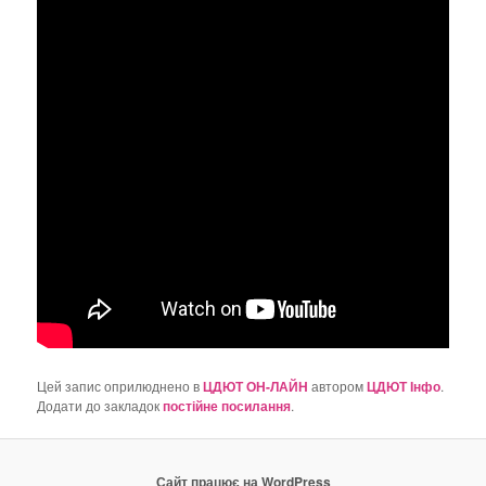
о
з
а
п
и
с
а
х
Цей запис оприлюднено в
ЦДЮТ ОН-ЛАЙН
автором
ЦДЮТ Інфо
.
Додати до закладок
постійне посилання
.
Сайт працює на WordPress