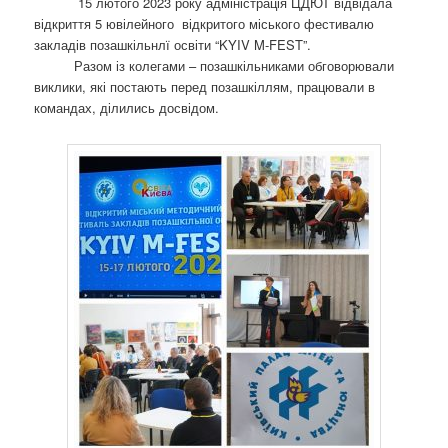
15 лютого 2023 року адміністрація ЦДЮТ відвідала
о
відкриття 5 ювілейного відкритого міського фестивалю
з
закладів позашкільнлї освіти “KYIV M-FEST”.
а
Разом із колегами – позашкільниками обговорювали
п
виклики, які постають перед позашкіллям, працювали в
и
командах, ділились досвідом.
с
а
х