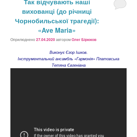
Так відчувають наші
вихованці (до річниці
Чорнобильської трагедії):
«Ave Maria»
Оприлюднено
27.04.2020
автором
Олег Бірюков
Виконує Єгор Ішков.
Інструментальний ансамбль «Гармонія» Платовська
Тетяна Євгенівна