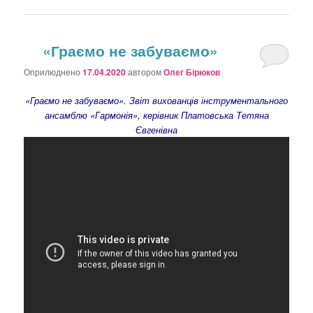
«Граємо не забуваємо»
Оприлюднено
17.04.2020
автором
Олег Бірюков
«Граємо не забуваємо». Звіт вихованців інструментального
ансамблю «Гармонія», керівник Платовська Тетяна
Євгенівна