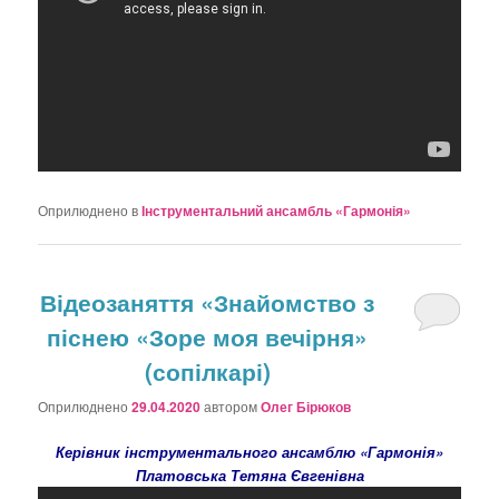
Оприлюднено в
Інструментальний ансамбль «Гармонія»
Відеозаняття «Знайомство з
піснею «Зоре моя вечірня»
(сопілкарі)
Оприлюднено
29.04.2020
автором
Олег Бірюков
Керівник інструментального ансамблю «Гармонія»
Платовська Тетяна Євгенівна