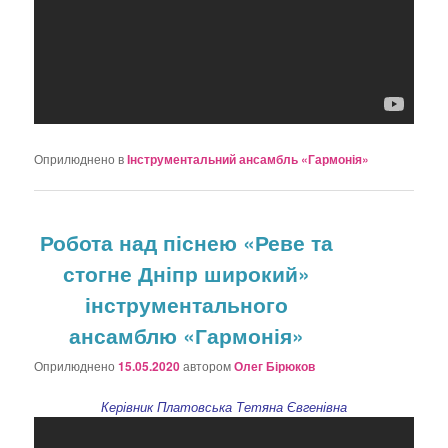
Оприлюднено в
Інструментальний ансамбль «Гармонія»
Робота над піснею «Реве та
стогне Дніпр широкий»
інструментального
ансамблю «Гармонія»
Оприлюднено
15.05.2020
автором
Олег Бірюков
Керівник Платовська Тетяна Євгенівна