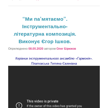
“Ми па’мятаємо”.
Інструментально-
літературна композиція.
Виконує Єгор Ішков.
Оприлюднено
08.05.2020
автором
Олег Бірюков
Керівник інструментального ансамблю «Гармонія».
Платовська Тетяна Євгенівна