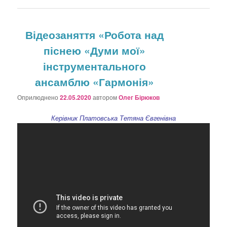
Відеозаняття «Робота над
піснею «Думи мої»
інструментального
ансамблю «Гармонія»
Оприлюднено
22.05.2020
автором
Олег Бірюков
Керівник Платовська Тетяна Євгенівна