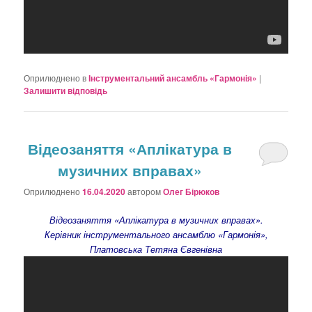
Оприлюднено в
Інструментальний ансамбль «Гармонія»
|
Залишити відповідь
Відеозаняття «Аплікатура в
музичних вправах»
Оприлюднено
16.04.2020
автором
Олег Бірюков
Відеозаняття «Аплікатура в музичних вправах».
Керівник інструментального ансамблю «Гармонія»,
Платовська Тетяна Євгенівна