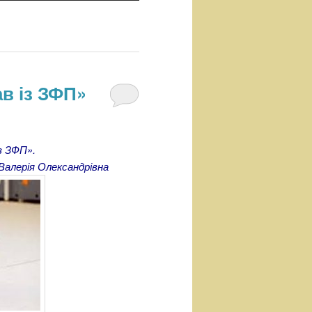
в із ЗФП»
з ЗФП».
Валерія Олександрівна