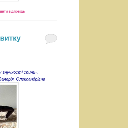
шити відповідь
витку
 гнучкості спини».
Валерія Олександрівна