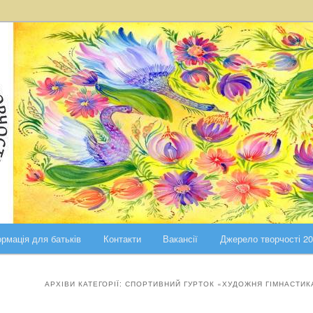
ста Києва
ського району міста Києва
рмація для батьків
Контакти
Вакансії
Джерело творчості 2
АРХІВИ КАТЕГОРІЇ:
СПОРТИВНИЙ ГУРТОК «ХУДОЖНЯ ГІМНАСТИК