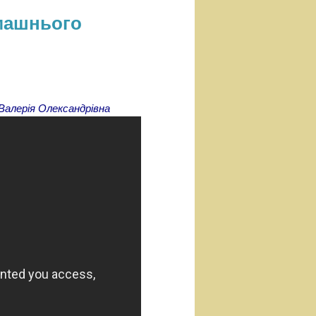
омашнього
Валерія Олександрівна