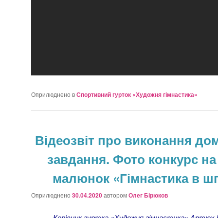
Оприлюднено в
Спортивний гурток «Художня гімнастика»
Відеозвіт про виконання д
завдання. Фото конкурс на
малюнок «Гімнастика в шп
Оприлюднено
30.04.2020
автором
Олег Бірюков
Керівник гуртка «Художня гімнастика» Артюх 