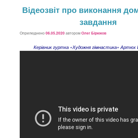
Відеозвіт про виконання д
завдання
Оприлюднено
06.05.2020
автором
Олег Бірюков
Керівник гуртка «Художня гімнастика» Артюх 