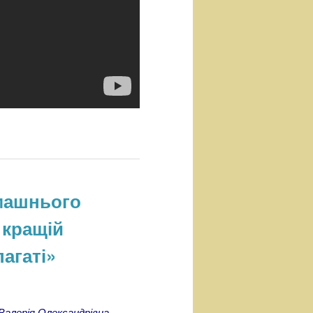
омашнього
 кращій
агаті»
Валерія Олександрівна