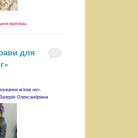
шити відповідь
прави для
іг»
ування м’язів ніг».
Валерія Олександрівна