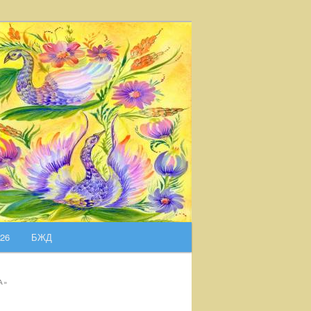
026
БЖД
А»