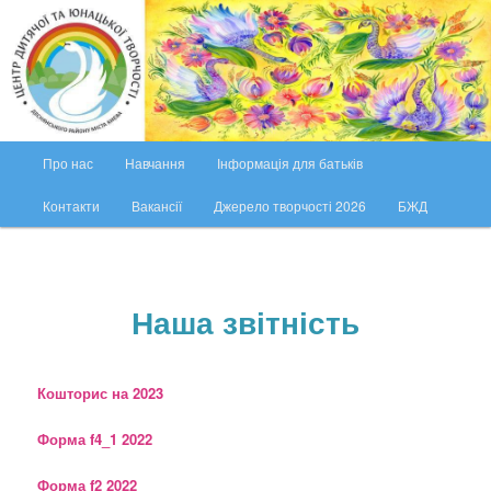
Перейти
ЦДЮТ Деснянського району міста Києва
до
основного
вмісту
ЦДЮТ Деснянського району міста
Києва
Г
Про нас
Навчання
Інформація для батьків
о
л
Контакти
Вакансії
Джерело творчості 2026
БЖД
о
в
н
е
Наша звітність
м
е
н
ю
Кошторис на 2023
Форма f4_1 2022
Форма f2 2022