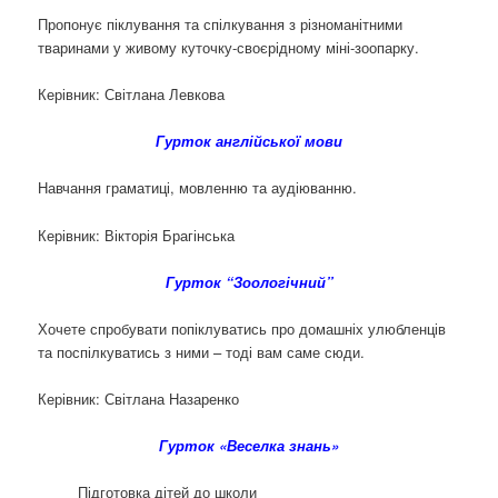
Пропонує піклування та спілкування з різноманітними
тваринами у живому куточку-своєрідному міні-зоопарку.
Керівник: Світлана Левкова
Гурток англійської мови
Навчання граматиці, мовленню та аудіюванню.
Керівник: Вікторія Брагінська
Гурток “Зоологічний”
Хочете спробувати попіклуватись про домашніх улюбленців
та поспілкуватись з ними – тоді вам саме сюди.
Керівник: Світлана Назаренко
Гурток «Веселка знань»
Підготовка дітей до школи