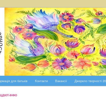
ста Києва
ського району міста Києва
рмація для батьків
Контакти
Вакансії
Джерело творчості 2
ЦДЮТ-ІНФО