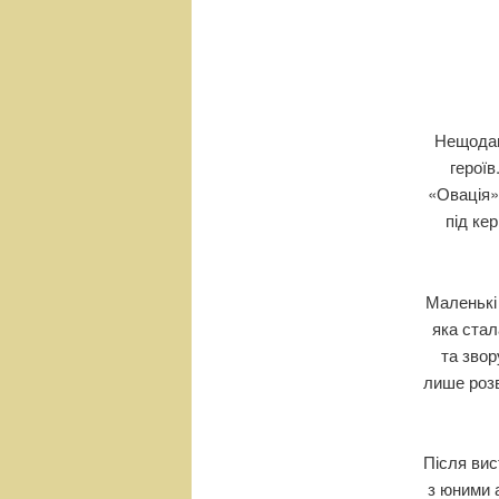
н
е
м
е
н
ю
Нещодав
герої
«Овація»
під ке
Маленькі 
яка стал
та звор
лише розв
Після вис
з юними а