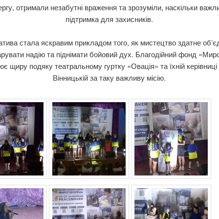
ргу, отримали незабутні враження та зрозуміли, наскільки важл
підтримка для захисників.
іатива стала яскравим прикладом того, як мистецтво здатне об’
рувати надію та піднімати бойовий дух. Благодійний фонд «Ми
є щиру подяку театральному гуртку «Овація» та їхній керівниц
Вінницькій за таку важливу місію.