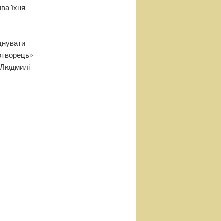
ива їхня
єднувати
ротворець»
і Людмилі