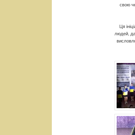
свою че
Ця ініц
людей, да
висловлю