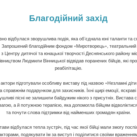
Благодійний захід
но відбулася зворушлива подія, яка об’єднала юні таланти та с
в. Запрошений благодійним фондом «Миротворець», театральний 
 з Центру дитячої та юнацької творчості Деснянського району мі
рівництвом Людмили Вінницької відвідав поранених бійців, які пр
реабілітацію.
актори підготували особливу виставу під назвою «Незламні діти
а справжнім подарунком для захисників. Їхні щирі емоції, яскрав
ушливі пісні не залишили байдужим нікого з присутніх. Вистава 
агою, а й потужною терапією, яка допомогла бійцям відволіктис
та почути слова підтримки від найменших громадян країни.
тави відбулася тепла зустріч, під час якої бійці мали змогу посп
кторами, подякувати їм за виступ і поділитися своїми враженнями