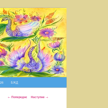
026
БЖД
Н
←
Попереднє
Наступне
→
а