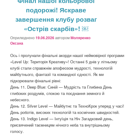
Фінал нашої кольорової
подорожі! Яскраве
завершення клубу розваг
«Острів скарбів»! ￼
Оприлюднено
19.06.2026
автором
Моляренко
Оксана
Ось і пролунали фінальні акорди нашої неймовірної програми
«Level Up: Територія Креативу»! Останні 5 днів у літньому
клубі стали справжнім апофеозом мудрості, технологій
майбутнього, фантазії та командної єдності. Як ми
підкорювали фінальні рівні:
День 11. Deep Blue: Синій — Мудрість та Глибина День
глибоких роздумів, спокою та поєднання земного й
небесного.
День 12. Silver Level — Майбутнє та ТехноКрок уперед у часі!
День роботів, високих технологій та космічних швидкостей.
День 13. Indigo Level — Інтуїція та Ніч Загадковий день,
присвячений таємницям нічного неба та внутрішньому
голосу.