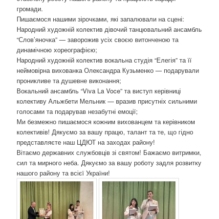
громади.
Пишаємося нашими зірочками, які запалювали на сцені:
Народний художній колектив дівочий танцювальний ансамбль
“Слов’яночка” — заворожив усіх своєю витонченою та
динамічною хореографією;
Народний художній колектив вокальна студія “Елегія” та її
неймовірна вихованка Олександра Кузьменко — подарували
проникливе та душевне виконання;
Вокальний ансамбль “Viva La Voce” та виступ керівниці
колективу Альжбети Мельник — вразив присутніх сильними
голосами та подарував незабутні емоції;
Ми безмежно пишаємося кожним вихованцем та керівником
колективів! Дякуємо за вашу працю, талант та те, що гідно
представляєте наш ЦДЮТ на заходах району!
Вітаємо державних службовців зі святом! Бажаємо витримки,
сил та мирного неба. Дякуємо за вашу роботу задля розвитку
нашого району та всієї України!