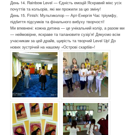
День 14. Rainbow Level — Єдність емоцій Яскравий мікс усіх
почуттів та кольорів, які ми прожили за цю зміну!
День 15. Finish: Мультиколор — Арт-Енергія Час тріумфу,
підбиття підсумків та фінального вибуху творчості!
Ми впевнені: кожна дитина — це унікальний колір, а разом ми
— неймовірне, яскраве та талановите сузір’я! Дякуємо всім
учасникам за цей драйв, щирість та творчий Level Up! До
нових зустрічей на нашому «Острові скарбів»!