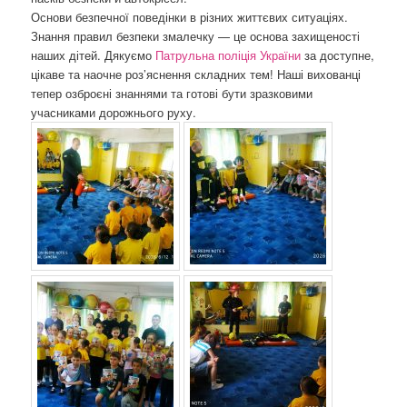
Основи безпечної поведінки в різних життєвих ситуаціях.
Знання правил безпеки змалечку — це основа захищеності
наших дітей. Дякуємо
Патрульна поліція України
за доступне,
цікаве та наочне роз’яснення складних тем! Наші вихованці
тепер озброєні знаннями та готові бути зразковими
учасниками дорожнього руху.