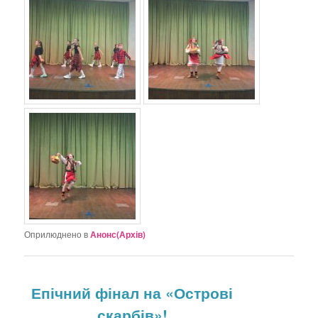
Оприлюднено в
Анонс(Архів)
Епічний фінал на «Острові
скарбів»!