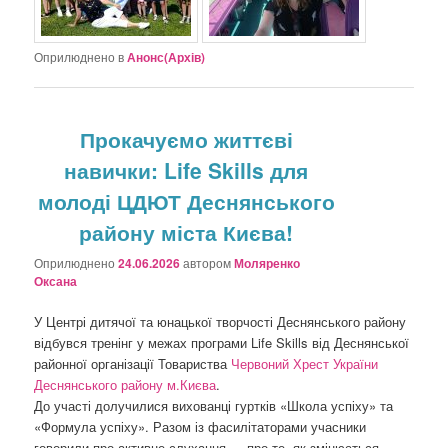
Оприлюднено в
Анонс(Архів)
Прокачуємо життєві
навички: Life Skills для
молоді ЦДЮТ Деснянського
району міста Києва!
Оприлюднено
24.06.2026
автором
Моляренко
Оксана
У Центрі дитячої та юнацької творчості Деснянського району
відбувся тренінг у межах програми Life Skills від Деснянської
районної організації Товариства
Червоний Хрест України
Деснянського району м.Києва
.
До участі долучилися вихованці гуртків «Школа успіху» та
«Формула успіху». Разом із фасилітаторами учасники
говорили про активне слухання — про те, як змінюється