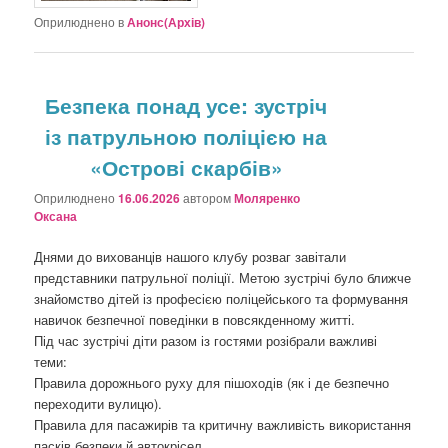
Оприлюднено в
Анонс(Архів)
Безпека понад усе: зустріч
із патрульною поліцією на
«Острові скарбів»
Оприлюднено
16.06.2026
автором
Моляренко
Оксана
Днями до вихованців нашого клубу розваг завітали
представники патрульної поліції. Метою зустрічі було ближче
знайомство дітей із професією поліцейського та формування
навичок безпечної поведінки в повсякденному житті.
Під час зустрічі діти разом із гостями розібрали важливі
теми:
Правила дорожнього руху для пішоходів (як і де безпечно
переходити вулицю).
Правила для пасажирів та критичну важливість використання
пасків безпеки й автокрісел.