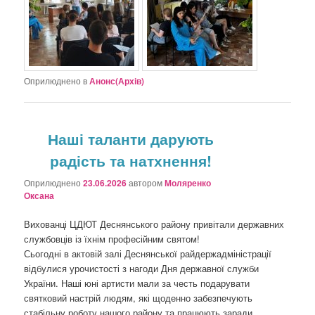
Оприлюднено в
Анонс(Архів)
Наші таланти дарують
радість та натхнення!
Оприлюднено
23.06.2026
автором
Моляренко
Оксана
Вихованці ЦДЮТ Деснянського району привітали державних
службовців із їхнім професійним святом!
Сьогодні в актовій залі Деснянської райдержадміністрації
відбулися урочистості з нагоди Дня державної служби
України. Наші юні артисти мали за честь подарувати
святковий настрій людям, які щоденно забезпечують
стабільну роботу нашого району та працюють заради