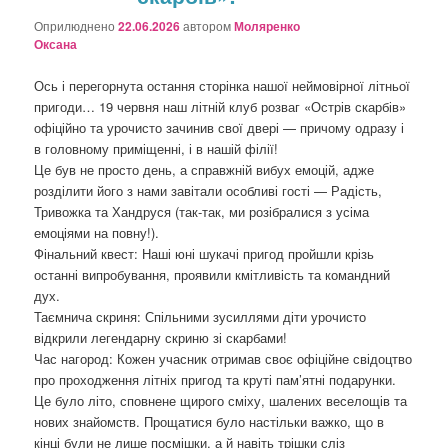
Оприлюднено
22.06.2026
автором
Моляренко
Оксана
Ось і перегорнута остання сторінка нашої неймовірної літньої
пригоди… 19 червня наш літній клуб розваг «Острів скарбів»
офіційно та урочисто зачинив свої двері — причому одразу і
в головному приміщенні, і в нашій філії!
Це був не просто день, а справжній вибух емоцій, адже
розділити його з нами завітали особливі гості — Радість,
Тривожка та Хандруся (так-так, ми розібралися з усіма
емоціями на повну!).
Фінальний квест: Наші юні шукачі пригод пройшли крізь
останні випробування, проявили кмітливість та командний
дух.
Таємнича скриня: Спільними зусиллями діти урочисто
відкрили легендарну скриню зі скарбами!
Час нагород: Кожен учасник отримав своє офіційне свідоцтво
про проходження літніх пригод та круті пам’ятні подарунки.
Це було літо, сповнене щирого сміху, шалених веселощів та
нових знайомств. Прощатися було настільки важко, що в
кінці були не лише посмішки, а й навіть трішки сліз