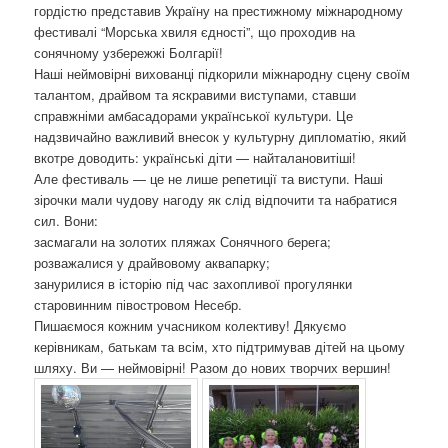
гордістю представив Україну на престижному міжнародному
фестивалі “Морська хвиля єдності”, що проходив на
сонячному узбережжі Болгарії!
Наші неймовірні вихованці підкорили міжнародну сцену своїм
талантом, драйвом та яскравими виступами, ставши
справжніми амбасадорами української культури. Це
надзвичайно важливий внесок у культурну дипломатію, який
вкотре доводить: українські діти — найталановитіші!
Але фестиваль — це не лише репетиції та виступи. Наші
зірочки мали чудову нагоду як слід відпочити та набратися
сил. Вони:
засмагали на золотих пляжах Сонячного берега;
розважалися у драйвовому аквапарку;
занурилися в історію під час захопливої прогулянки
старовинним півостровом Несебр.
Пишаємося кожним учасником колективу! Дякуємо
керівникам, батькам та всім, хто підтримував дітей на цьому
шляху. Ви — неймовірні! Разом до нових творчих вершин!