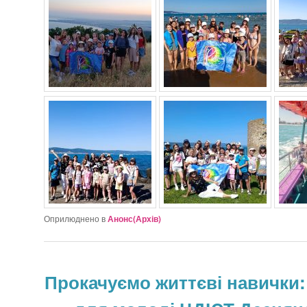
Оприлюднено в
Анонс(Архів)
Прокачуємо життєві навички: L