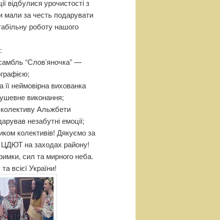
ії відбулися урочистості з
и мали за честь подарувати
табільну роботу нашого
:
самбль “Слов’яночка” —
графією;
а її неймовірна вихованка
ушевне виконання;
і колективу Альжбети
арував незабутні емоції;
ком колективів! Дякуємо за
ш ЦДЮТ на заходах району!
имки, сил та мирного неба.
а всієї України!