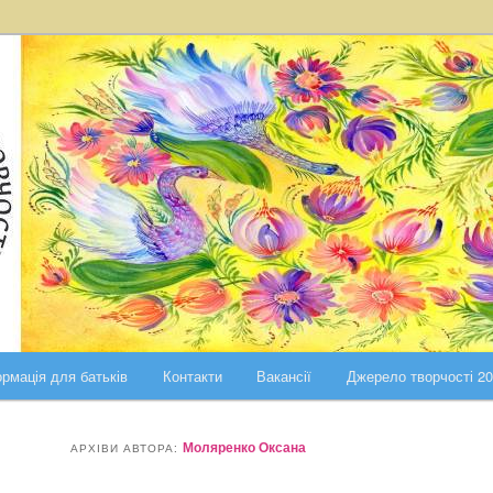
ста Києва
ського району міста Києва
рмація для батьків
Контакти
Вакансії
Джерело творчості 2
Моляренко Оксана
АРХІВИ АВТОРА: