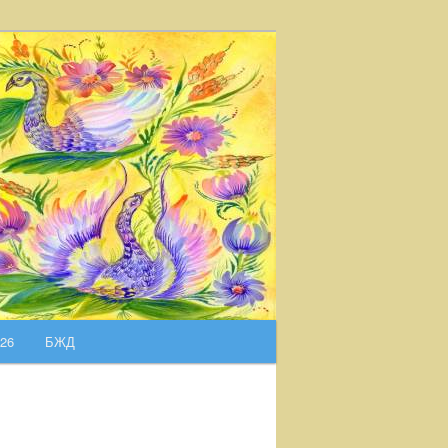
026
БЖД