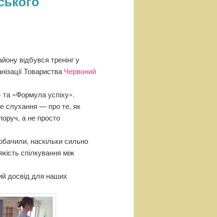
ського
айону відбувся тренінг у
анізації Товариства
Червоний
» та «Формула успіху».
е слухання — про те, як
поруч, а не просто
побачили, наскільки сильно
якість спілкування між
ий досвід для наших