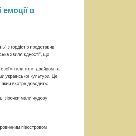
 емоції в
ь” з гордістю представив
ька хвиля єдності”, що
 своїм талантом, драйвом та
и української культури. Це
 який вкотре доводить:
ші зірочки мали чудову
таровинним півостровом