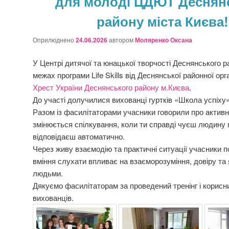
для молоді ЦДЮТ Деснян
району міста Києва!
Оприлюднено
24.06.2026
автором
Моляренко Оксана
У Центрі дитячої та юнацької творчості Деснянського р
межах програми Life Skills від Деснянської районної орг
Хрест України Деснянського району м.Києва
.
До участі долучилися вихованці гуртків «Школа успіху
Разом із фасилітаторами учасники говорили про активн
змінюється спілкування, коли ти справді чуєш людину 
відповідаєш автоматично.
Через живу взаємодію та практичні ситуації учасники 
вміння слухати впливає на взаєморозуміння, довіру та 
людьми.
Дякуємо фасилітаторам за проведений тренінг і корисн
вихованців.