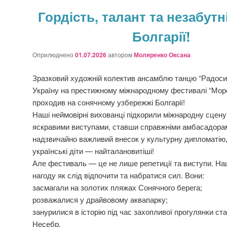
Гордість, талант та незабутні
Болгарії!
Оприлюднено
01.07.2026
автором
Моляренко Оксана
Зразковий художній колектив ансамблю танцю “Радосин
Україну на престижному міжнародному фестивалі “Морс
проходив на сонячному узбережжі Болгарії!
Наші неймовірні вихованці підкорили міжнародну сцену
яскравими виступами, ставши справжніми амбасадорам
надзвичайно важливий внесок у культурну дипломатію,
українські діти — найталановитіші!
Але фестиваль — це не лише репетиції та виступи. На
нагоду як слід відпочити та набратися сил. Вони:
засмагали на золотих пляжах Сонячного берега;
розважалися у драйвовому аквапарку;
занурилися в історію під час захопливої прогулянки с
Несебр.