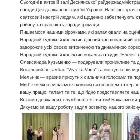
Сьогодні в актовій залі Деснянської райдержадміністрац
нагоди Дня державної служби України. Наші юні артист
святковий настрій людям, які щоденно забезпечують с
району та працюють заради громади.
Пишаємося нашими зірочками, які запалювали на сцені
Народний художній колектив дівочий танцювальний ан
заворожив усіх своєю витонченою та динамічною хорео
Народний художній колектив вокальна студія “Елегія” т
Олександра Кузьменко — подарували проникливе та д
Вокальний ансамбль “Viva La Voce” та виступ керівниц
Мельник — вразив присутніх сильними голосами та под
Ми безмежно пишаємося кожним вихованцем та керівни
вашу працю, талант та те, що гідно представляєте на
Вітаємо державних службовців зі святом! Бажаємо витр
Дякуємо за вашу роботу задля розвитку нашого району т