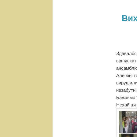
н
е
Вих
м
е
н
ю
Здавалося
відпускат
ансамблю
Але юні т
вирушили 
незабутні
Бажаємо “
Нехай ця 