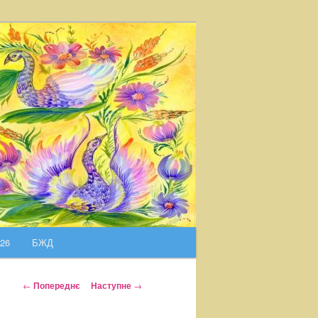
026
БЖД
Н
←
Попереднє
Наступне
→
а