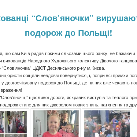
ованці “Слов’яночки” вирушаю
подорож до Польщі!
, що сам Київ ридав гіркими сльозами цього ранку, не бажаючи
и вихованців Народного Художнього колективу Дівочого танцюв
 “Слов’яночка” ЦДЮТ Деснянського р-ну м.Києва.
анцюристи обіцяли невдовзі повернутися, і, попри всі примхи пог
у довгоочікувану подорож до Польщі, де на них вже чекають нові
 враження!
Слов’яночці” щасливої дороги, яскравих виступів та теплого пр
подорож стане для них джерелом нових знань, натхнення та др