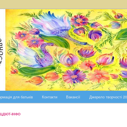
ста Києва
ського району міста Києва
рмація для батьків
Контакти
Вакансії
Джерело творчості 2
ЦДЮТ-ІНФО