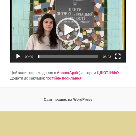
Відеопрогравач
о
з
а
п
и
с
а
х
00:00
03:23
Цей запис оприлюднено в
Анонс(Архів)
автором
ЦДЮТ-ІНФО
.
Додати до закладок
постійне посилання
.
Сайт працює на WordPress