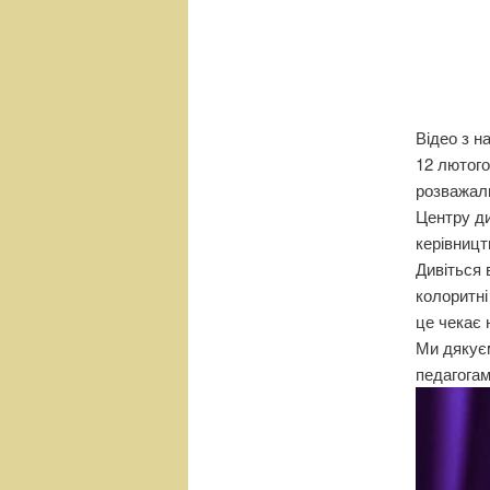
н
е
м
е
н
ю
Відео з н
12 лютог
розважаль
Центру ди
керівницт
Дивіться 
колоритні
це чекає 
Ми дякуєм
педагогам
Відеопрог