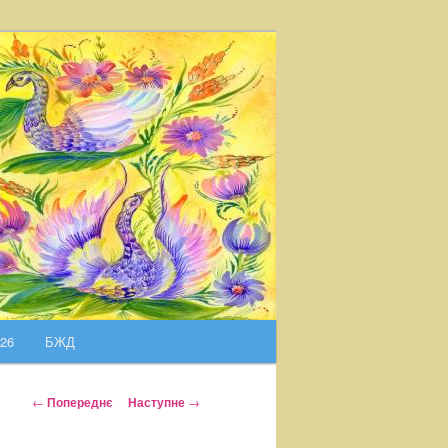
026
БЖД
Н
←
Попереднє
Наступне
→
а