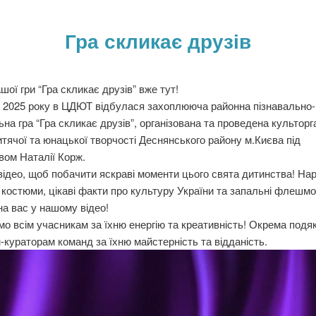
Гра скликає друзів
ашої гри “Гра скликає друзів” вже тут!
о 2025 року в ЦДЮТ відбулася захоплююча районна пізнавально-
на гра “Гра скликає друзів”, організована та проведена культор
тячої та юнацької творчості Деснянського району м.Києва під
вом Наталії Корж.
відео, щоб побачити яскраві моменти цього свята дитинства! Наро
 костюми, цікаві факти про культуру України та запальні флешмо
на вас у нашому відео!
о всім учасникам за їхню енергію та креативність! Окрема подя
-кураторам команд за їхню майстерність та відданість.
равач