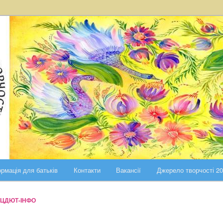
ста Києва
ського району міста Києва
рмація для батьків
Контакти
Вакансії
Джерело творчості 2
ЦДЮТ-ІНФО