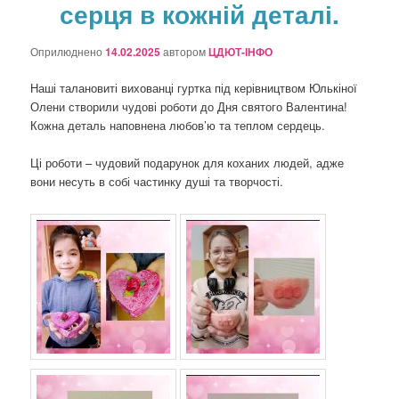
серця в кожній деталі.
о
з
а
Оприлюднено
14.02.2025
автором
ЦДЮТ-ІНФО
п
и
Наші талановиті вихованці гуртка під керівництвом Юлькіної
с
Олени створили чудові роботи до Дня святого Валентина!
а
Кожна деталь наповнена любов’ю та теплом сердець.
х
Ці роботи – чудовий подарунок для коханих людей, адже
вони несуть в собі частинку душі та творчості.