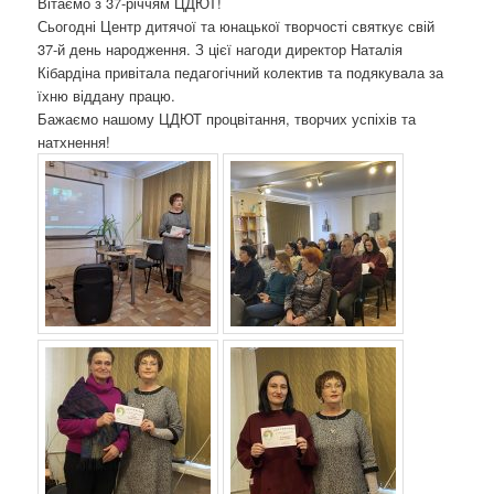
Вітаємо з 37-річчям ЦДЮТ!
о
Сьогодні Центр дитячої та юнацької творчості святкує свій
з
37-й день народження. З цієї нагоди директор Наталія
а
Кібардіна привітала педагогічний колектив та подякувала за
п
їхню віддану працю.
и
Бажаємо нашому ЦДЮТ процвітання, творчих успіхів та
с
натхнення!
а
х