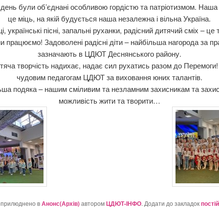
й день були об’єднані особливою гордістю та патріотизмом. Наша 
це міць, на якій будується наша незалежна і вільна Україна.
, українські пісні, запальні руханки, радісний дитячий сміх – це 
ми працюємо! Задоволені радісні діти – найбільша нагорода за пр
зазначають в ЦДЮТ Деснянського району.
тяча творчість надихає, надає сил рухатись разом до Перемоги
чудовим педагогам ЦДЮТ за виховання юних талантів.
ьша подяка – нашим сміливим та незламним захисникам та захи
можливість жити та творити…
оприлюднено в
Анонс(Архів)
автором
ЦДЮТ-ІНФО
. Додати до закладок
пості