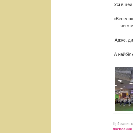
Усі в це
«Веселощі
чого 
Адже, ди
А найбіл
Цей запис 
посилання
.