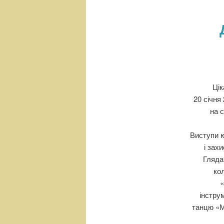
н
е
м
е
н
ю
Цік
20 січня
на 
Виступи ю
і зах
Гляда
ко
інстру
танцю «М