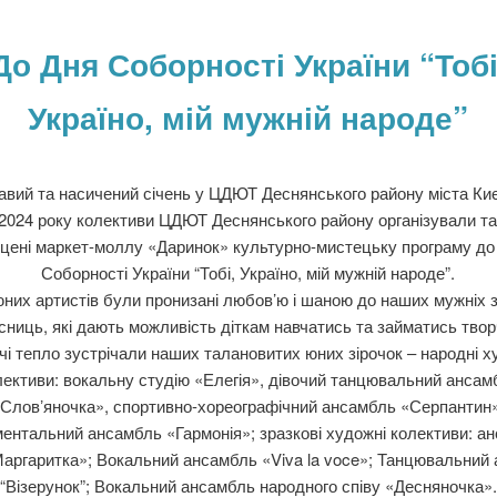
До Дня Соборності України “Тобі
Україно, мій мужній народе”
авий та насичений січень у ЦДЮТ Деснянського району міста Ки
 2024 року колективи ЦДЮТ Деснянського району організували т
сцені маркет-моллу «Даринок» культурно-мистецьку програму до
Соборності України “Тобі, Україно, мій мужній народе”.
них артистів були пронизані любов’ю і шаною до наших мужніх 
исниць, які дають можливість діткам навчатись та займатись твор
чі тепло зустрічали наших талановитих юних зірочок – народні х
лективи: вокальну студію «Елегія», дівочий танцювальний ансам
«Словʼяночка», спортивно-хореографічний ансамбль «Серпантин»
ментальний ансамбль «Гармонія»; зразкові художні колективи: а
аргаритка»; Вокальний ансамбль «Viva la voce»; Танцювальний
“Візерунок”; Вокальний ансамбль народного співу «Десняночка».