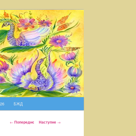
026
БЖД
Н
←
Попереднє
Наступне
→
а