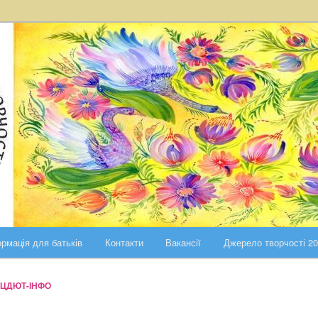
ста Києва
ського району міста Києва
рмація для батьків
Контакти
Вакансії
Джерело творчості 2
ЦДЮТ-ІНФО