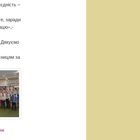
єдність –
те, заради
ацю»,-
! Дякуємо
сницям за
йне