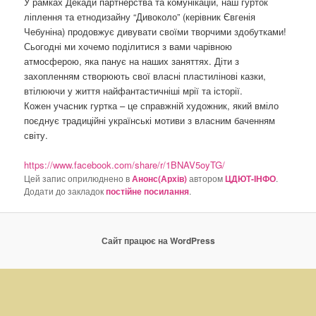
У рамках Декади партнерства та комунікацій, наш гурток
о
ліплення та етнодизайну “Дивоколо” (керівник Євгенія
з
Чебуніна) продовжує дивувати своїми творчими здобутками!
а
Сьогодні ми хочемо поділитися з вами чарівною
п
атмосферою, яка панує на наших заняттях. Діти з
и
захопленням створюють свої власні пластилінові казки,
с
втілюючи у життя найфантастичніші мрії та історії.
а
Кожен учасник гуртка – це справжній художник, який вміло
х
поєднує традиційні українські мотиви з власним баченням
світу.
https://www.facebook.com/share/r/1BNAV5oyTG/
Цей запис оприлюднено в
Анонс(Архів)
автором
ЦДЮТ-ІНФО
.
Додати до закладок
постійне посилання
.
Сайт працює на WordPress