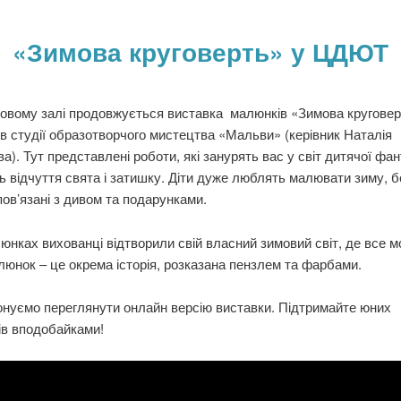
«Зимова круговерть» у ЦДЮТ
ковому залі продовжується виставка малюнків «Зимова кругове
в студії образотворчого мистецтва «Мальви» (керівник Наталія
а). Тут представлені роботи, які занурять вас у світ дитячої фант
 відчуття свята і затишку. Діти дуже люблять малювати зиму, б
пов’язані з дивом та подарунками.
ах вихованці відтворили свій власний зимовий світ, де все м
юнок – це окрема історія, розказана пензлем та фарбами.
мо переглянути онлайн версію виставки. Підтримайте юних
ів вподобайками!