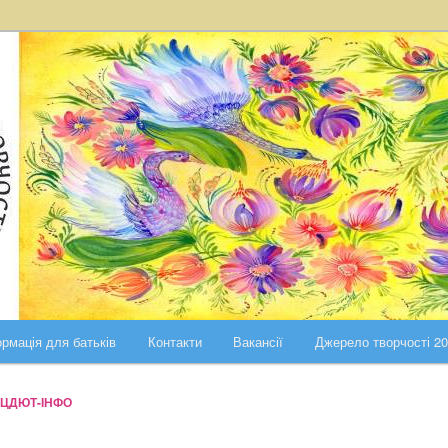
ста Києва
ського району міста Києва
рмація для батьків
Контакти
Вакансії
Джерело творчості 2
ЦДЮТ-ІНФО