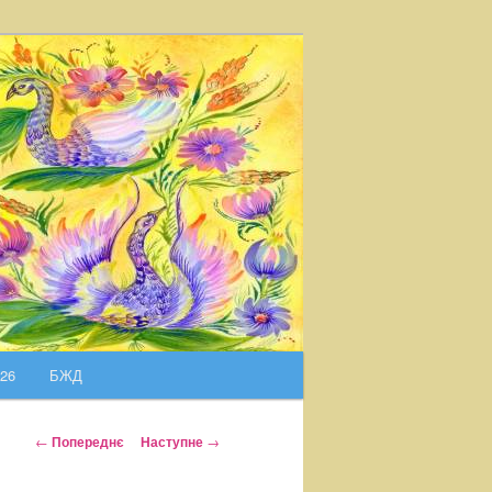
026
БЖД
Н
←
Попереднє
Наступне
→
а