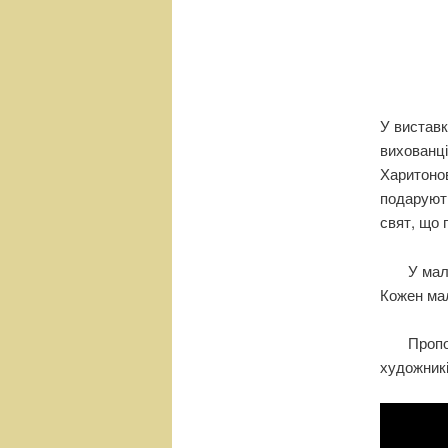
н
е
м
е
н
ю
У вистав
вихованці
Харитонов
подарують
свят, що 
У малюнк
Кожен мал
Пропонує
художник