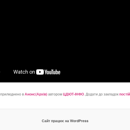
оприлюднено в
Анонс(Архів)
автором
ЦДЮТ-ІНФО
. Додати до закладок
пості
Сайт працює на WordPress