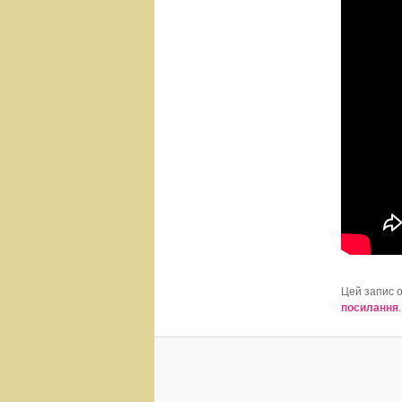
Цей запис 
посилання
.