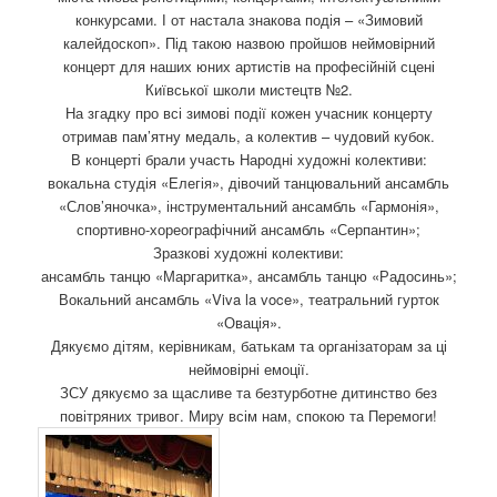
о
конкурсами. І от настала знакова подія – «Зимовий
з
калейдоскоп». Під такою назвою пройшов неймовірний
а
концерт для наших юних артистів на професійній сцені
п
Київської школи мистецтв №2.
и
На згадку про всі зимові події кожен учасник концерту
с
отримав пам’ятну медаль, а колектив – чудовий кубок.
а
В концерті брали участь Народні художні колективи:
х
вокальна студія «Елегія», дівочий танцювальний ансамбль
«Слов’яночка», інструментальний ансамбль «Гармонія»,
спортивно-хореографічний ансамбль «Серпантин»;
Зразкові художні колективи:
ансамбль танцю «Маргаритка», ансамбль танцю «Радосинь»;
Вокальний ансамбль «Viva la voce», театральний гурток
«Овація».
Дякуємо дітям, керівникам, батькам та організаторам за ці
неймовірні емоції.
ЗСУ дякуємо за щасливе та безтурботне дитинство без
повітряних тривог. Миру всім нам, спокою та Перемоги!