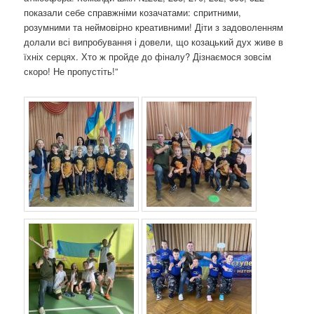
о
показали себе справжніми козачатами: спритними,
з
розумними та неймовірно креативними! Діти з задоволенням
а
долали всі випробування і довели, що козацький дух живе в
п
їхніх серцях. Хто ж пройде до фіналу? Дізнаємося зовсім
и
скоро! Не пропустіть!”
с
а
х