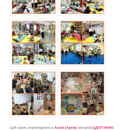
Цей запис оприлюднено в
Анонс(Архів)
автором
ЦДЮТ-ІНФО
.