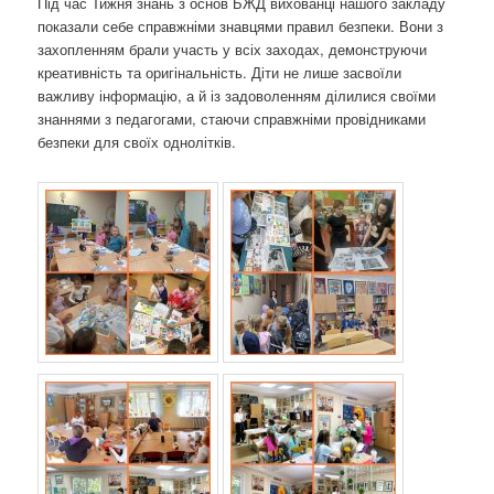
Під час Тижня знань з основ БЖД вихованці нашого закладу
о
показали себе справжніми знавцями правил безпеки. Вони з
з
захопленням брали участь у всіх заходах, демонструючи
а
креативність та оригінальність. Діти не лише засвоїли
п
важливу інформацію, а й із задоволенням ділилися своїми
и
знаннями з педагогами, стаючи справжніми провідниками
с
безпеки для своїх однолітків.
а
х