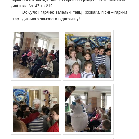
о
учні шкіл №147 та 212.
з
Ох було і гаряче: запальні танці, розваги, пісні – гарний
а
старт дитячого зимового відпочинку!
п
и
с
а
х