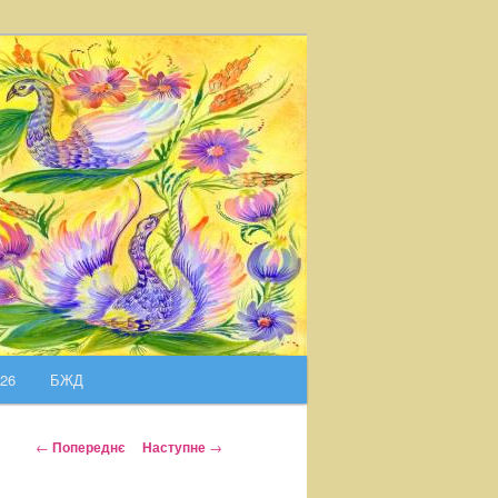
026
БЖД
Н
←
Попереднє
Наступне
→
а