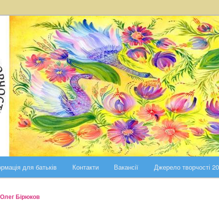
ста Києва
ського району міста Києва
рмація для батьків
Контакти
Вакансії
Джерело творчості 2
Олег Бірюков