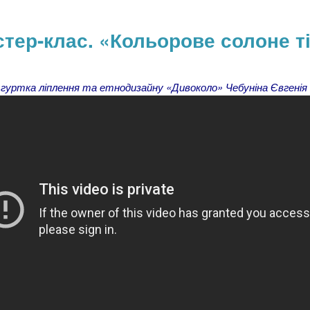
тер-клас. «Кольорове солоне т
 гуртка ліплення та етнодизайну «Дивоколо» Чебуніна Євгенія