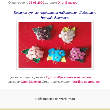
о
Оприлюднено
06.05.2020
автором
Олег Бірюков
з
а
Керівник гуртка «Креативна майстерня» Шибаршина
п
Наталія Василівна
и
с
а
х
Цей запис оприлюднено в
Гурток «Креативна майстерня»
автором
Олег Бірюков
. Додати до закладок
постійне посилання
.
Сайт працює на WordPress