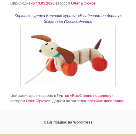
о
Оприлюднено
13.05.2020
автором
Олег Бірюков
з
а
Керівник гуртка Керівник гуртка «Різьблення по дереву»
п
Жмак Іван Олександрович
и
с
а
х
Цей запис оприлюднено в
Гурток «Різьблення по дереву»
автором
Олег Бірюков
. Додати до закладок
постійне посилання
.
Сайт працює на WordPress