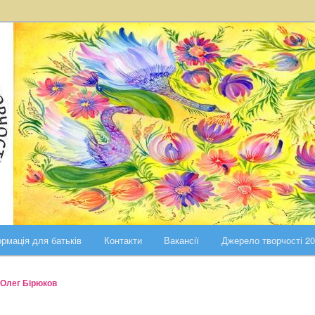
ста Києва
ського району міста Києва
рмація для батьків
Контакти
Вакансії
Джерело творчості 2
Олег Бірюков