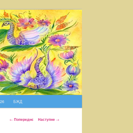
026
БЖД
Н
←
Попереднє
Наступне
→
а