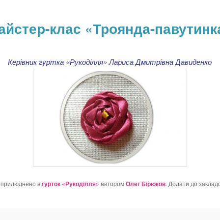
айстер-клас «Троянда-павутинк
Керівник гуртка «Рукоділля» Лариса Дмитрівна Давиденко
оприлюднено в
гурток «Рукоділля»
автором
Олег Бірюков
. Додати до заклад