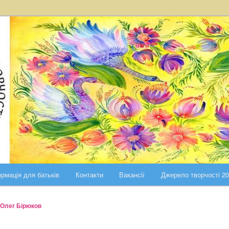
ста Києва
ського району міста Києва
рмація для батьків
Контакти
Вакансії
Джерело творчості 2
Олег Бірюков