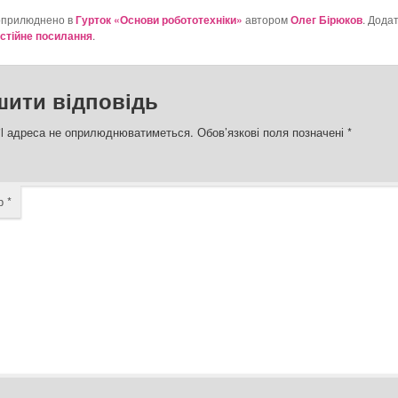
оприлюднено в
Гурток «Основи робототехніки»
автором
Олег Бірюков
. Дода
стійне посилання
.
шити відповідь
l адреса не оприлюднюватиметься.
Обов’язкові поля позначені
*
ар
*