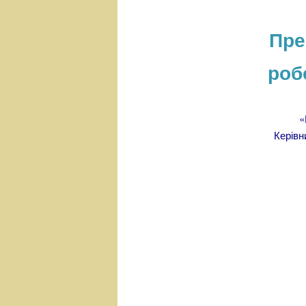
н
е
Пре
м
е
роб
н
ю
«
Керівн