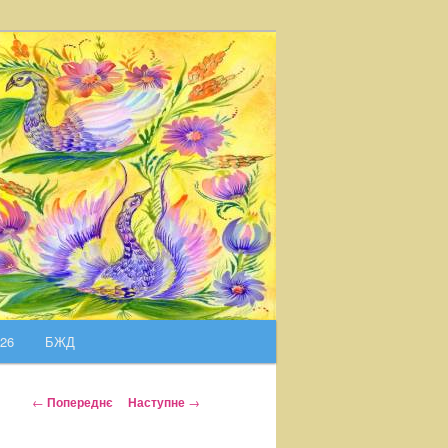
026
БЖД
Н
←
Попереднє
Наступне
→
а