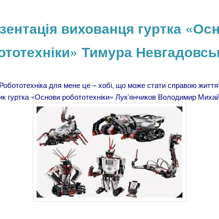
зентація вихованця гуртка «Ос
ототехніки» Тимура Невгадовсь
Робототехніка для мене це – хобі, що може стати справою життя
ик гуртка «Основи робототехніки» Лук’янчиков Володимир Мих