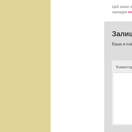
Цей запис 
закладок
по
Зали
Ваша e-mai
Комент