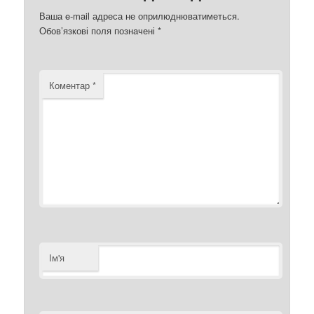
Ваша e-mail адреса не оприлюднюватиметься.
Обов’язкові поля позначені
*
Коментар
*
Ім'я