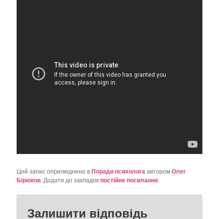
о
з
а
п
и
с
а
х
Цей запис оприлюднено в
Поради психолога
автором
Олег
Бірюков
. Додати до закладок
постійне посилання
.
Залишити відповідь