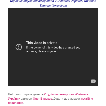
Керівник студії писанкарства «Світанок України» Коновал
о
Тетяна Олексіївна
з
а
п
и
с
а
х
Цей запис оприлюднено в
Студія писанкарства «Світанок
України»
автором
Олег Бірюков
. Додати до закладок
постійне
посилання
.