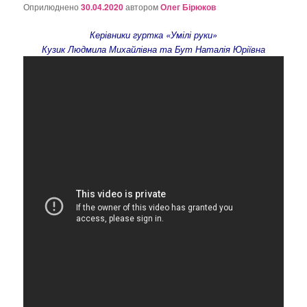
о
Оприлюднено
30.04.2020
автором
Олег Бірюков
з
а
Керівники гуртка «Умілі руки»
п
Кузик Людмила Михайлівна та Бут Наталія Юріївна
и
с
а
х