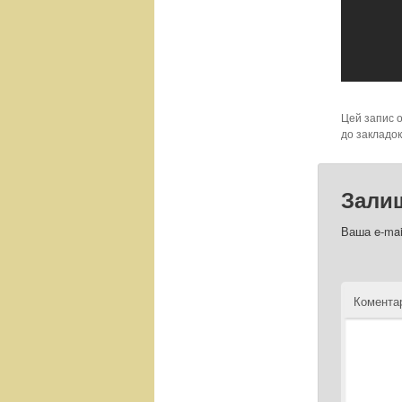
Цей запис 
до закладо
Зали
Ваша e-mai
Комент