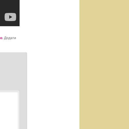
ов
. Додати