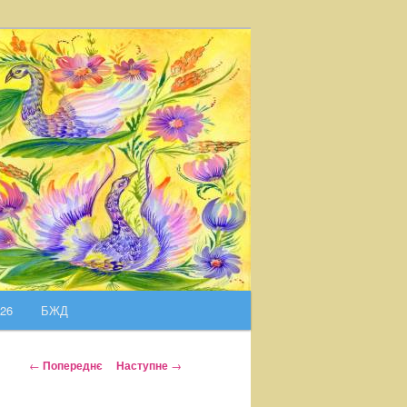
026
БЖД
Н
←
Попереднє
Наступне
→
а