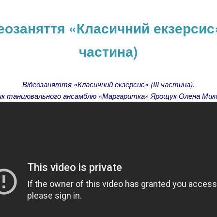
еозаняття «Класичний екзерсис» 
частина)
Відеозаняття «Класичний екзерсис» (ІІІ частина).
ик танцювального ансамблю «Маргаритка» Ярощук Олена Мик