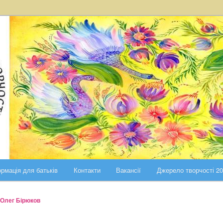
ста Києва
ського району міста Києва
рмація для батьків
Контакти
Вакансії
Джерело творчості 2
Олег Бірюков