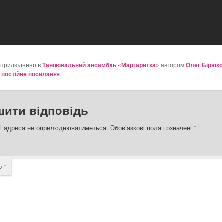
оприлюднено в
Танцювальний ансамбль «Маргаритка»
автором
Олег Бірюк
к
постійне посилання
.
шити відповідь
l адреса не оприлюднюватиметься.
Обов’язкові поля позначені
*
ар
*