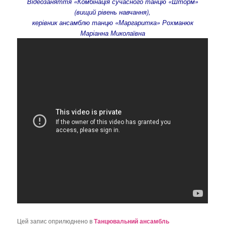
Відеозаняття «Комбінація сучасного танцю «Шторм»
о
(вищий рівень навчання),
з
керівник ансамблю танцю «Маргаритка» Рохманюк
а
Маріанна Миколаївна
п
и
с
а
х
Цей запис оприлюднено в
Танцювальний ансамбль