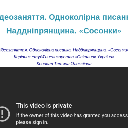
деозаняття. Одноколірна писан
Наддніпрянщина. «Сосонки»
ідеозаняття. Одноколірна писанка. Наддніпрянщина. «Сосонки
Керівник студії писанкарства «Світанок України»
Коновал Тетяна Олексіївна