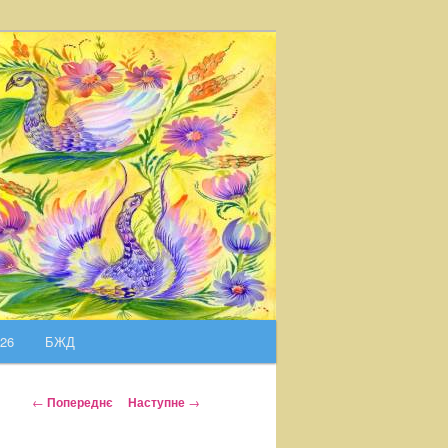
026
БЖД
Н
←
Попереднє
Наступне
→
а