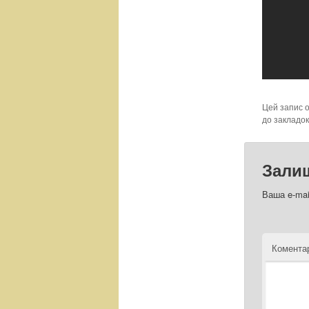
Цей запис 
до закладо
Зали
Ваша e-mai
Комент