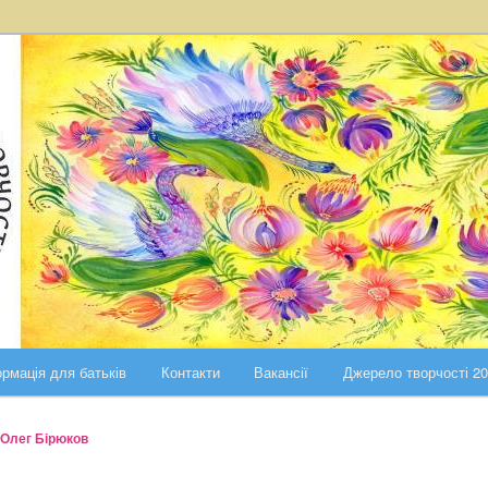
ста Києва
ського району міста Києва
рмація для батьків
Контакти
Вакансії
Джерело творчості 2
Олег Бірюков