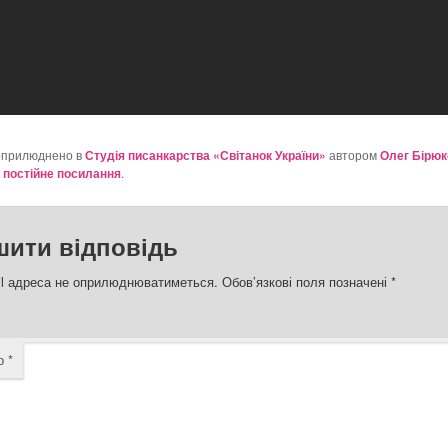
оприлюднено в
Студія писанкарства «Світанок України»
автором
Олег Бірюк
к
постійне посилання
.
шити відповідь
l адреса не оприлюднюватиметься.
Обов’язкові поля позначені
*
ар
*