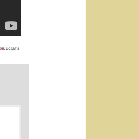
ов
. Додати