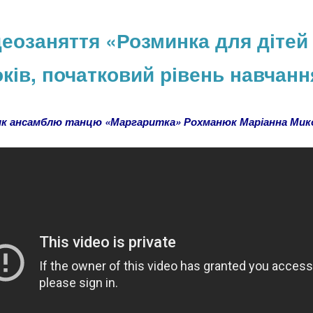
деозаняття «Розминка для дітей 
оків, початковий рівень навчанн
ик ансамблю танцю «Маргаритка» Рохманюк Маріанна Мик