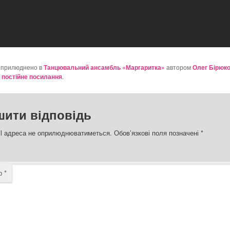
оприлюднено в
Танцювальний ансамбль «Маргаритка»
автором
Олег Бірюк
к
постійне посилання
.
шити відповідь
l адреса не оприлюднюватиметься.
Обов’язкові поля позначені
*
ар
*