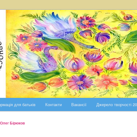
ста Києва
ського району міста Києва
рмація для батьків
Контакти
Вакансії
Джерело творчості 2
Олег Бірюков