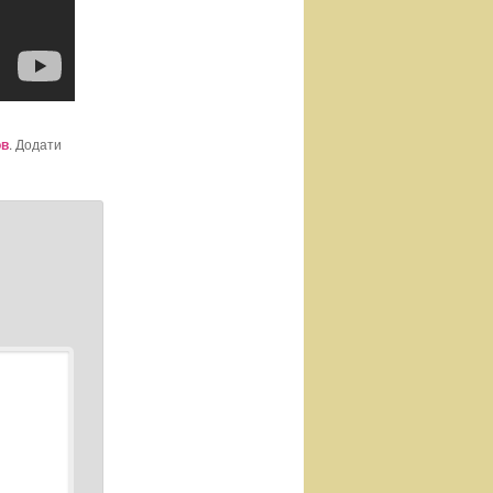
ов
. Додати