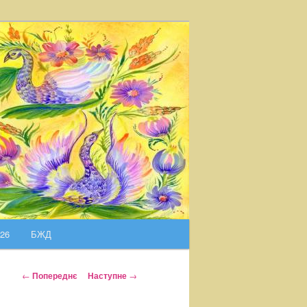
026
БЖД
Н
←
Попереднє
Наступне
→
а