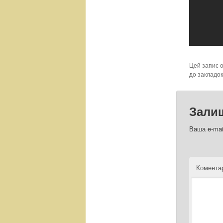
Цей запис 
до закладо
Зали
Ваша e-mai
Комент