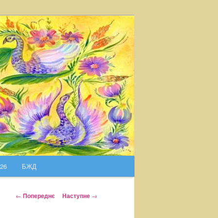
026
БЖД
Н
←
Попереднє
Наступне
→
а