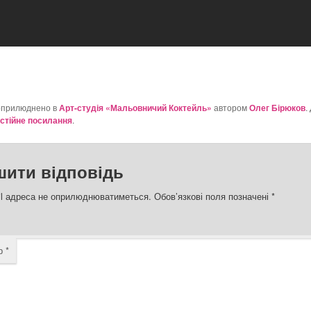
оприлюднено в
Арт-студія «Мальовничий Коктейль»
автором
Олег Бірюков
.
стійне посилання
.
шити відповідь
l адреса не оприлюднюватиметься.
Обов’язкові поля позначені
*
ар
*