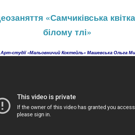
деозаняття «Самчиківська квітка
білому тлі»
к Арт-студії «Мальовничий Коктейль» Машевська Ольга Ми