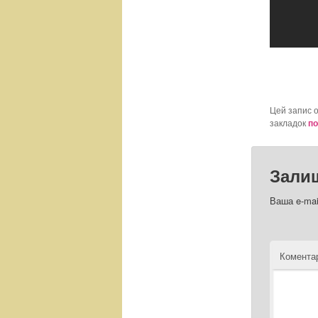
Цей запис 
закладок
по
Зали
Ваша e-mai
Комент