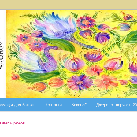
ста Києва
ського району міста Києва
рмація для батьків
Контакти
Вакансії
Джерело творчості 2
Олег Бірюков