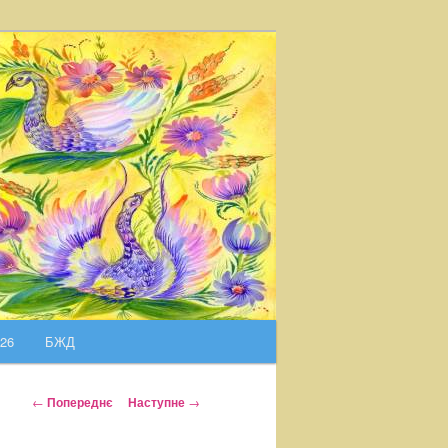
026
БЖД
Н
←
Попереднє
Наступне
→
а