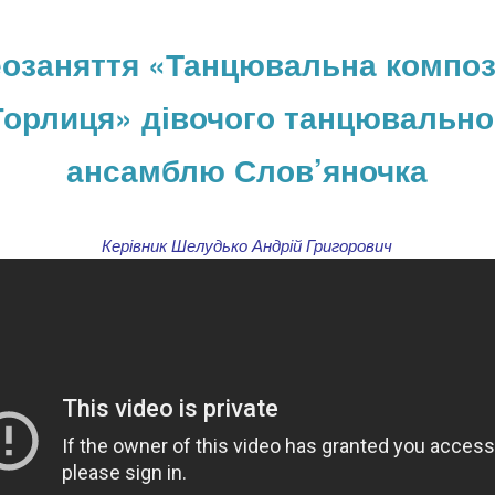
еозаняття «Танцювальна композ
Горлиця» дівочого танцювально
ансамблю Слов’яночка
Керівник Шелудько Андрій Григорович