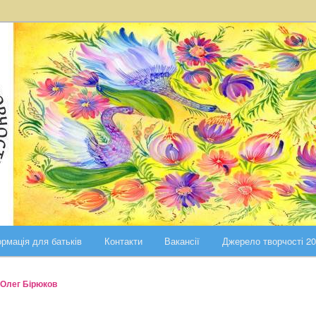
ста Києва
ського району міста Києва
рмація для батьків
Контакти
Вакансії
Джерело творчості 2
Олег Бірюков