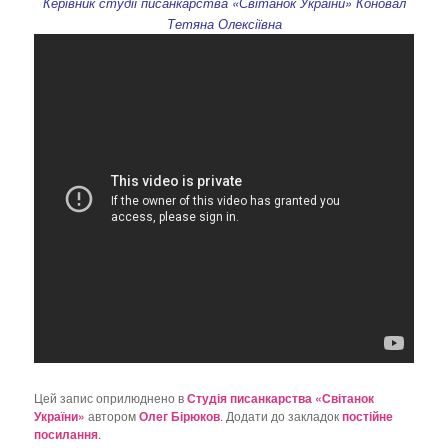
Керівник студії писанкарства «Світанок України» Коновал
о
Тетяна Олексіївна
з
а
п
и
с
а
х
Цей запис оприлюднено в
Студія писанкарства «Світанок
України»
автором
Олег Бірюков
. Додати до закладок
постійне
посилання
.