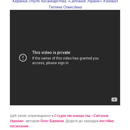
Керівник студії писанкарства «Світанок України» Коновал
о
Тетяна Олексіївна
з
а
п
и
с
а
х
Цей запис оприлюднено в
Студія писанкарства «Світанок
України»
автором
Олег Бірюков
. Додати до закладок
постійне
посилання
.