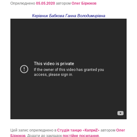
о
Оприлюднено
05.05.2020
автором
Олег Бірюков
з
а
Керівник Бабкова Ганна Володимирівна
п
и
с
а
х
Цей запис оприлюднено в
Студія танцю «КаприZ»
автором
Олег
Бірюков
. Додати до закладок
постійне посилання
.