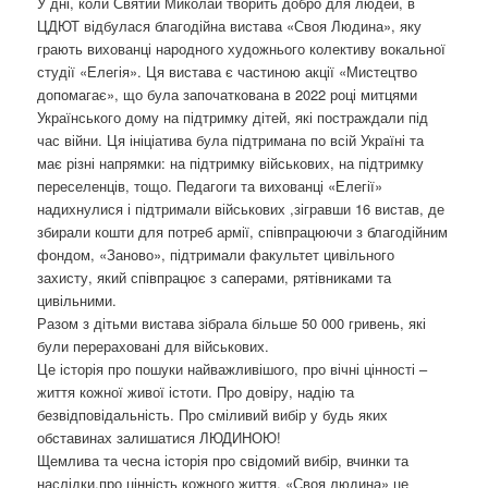
У дні, коли Святий Миколай творить добро для людей, в
о
ЦДЮТ відбулася благодійна вистава «Своя Людина», яку
з
грають вихованці народного художнього колективу вокальної
а
студії «Елегія». Ця вистава є частиною акції «Мистецтво
п
допомагає», що була започаткована в 2022 році митцями
и
Українського дому на підтримку дітей, які постраждали під
с
час війни. Ця ініціатива була підтримана по всій Україні та
а
має різні напрямки: на підтримку військових, на підтримку
х
переселенців, тощо. Педагоги та вихованці «Елегії»
надихнулися і підтримали військових ,зігравши 16 вистав, де
збирали кошти для потреб армії, співпрацюючи з благодійним
фондом, «Заново», підтримали факультет цивільного
захисту, який співпрацює з саперами, рятівниками та
цивільними.
Разом з дітьми вистава зібрала більше 50 000 гривень, які
були перераховані для військових.
Це історія про пошуки найважливішого, про вічні цінності –
життя кожної живої істоти. Про довіру, надію та
безвідповідальність. Про сміливий вибір у будь яких
обставинах залишатися ЛЮДИНОЮ!
Щемлива та чесна історія про свідомий вибір, вчинки та
наслідки,про цінність кожного життя. «Своя людина» це