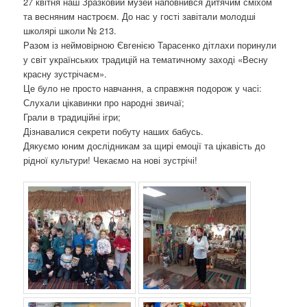
27 квітня наш Зразковий музей наповнився дитячим сміхом
о
та весняним настроєм. До нас у гості завітали молодші
з
школярі школи № 213.
а
Разом із неймовірною Євгенією Тарасенко дітлахи поринули
п
у світ українських традицій на тематичному заході «Весну
и
красну зустрічаєм».
с
Це було не просто навчання, а справжня подорож у часі:
а
Слухали цікавинки про народні звичаї;
х
Грали в традиційні ігри;
Дізнавалися секрети побуту наших бабусь.
Дякуємо юним дослідникам за щирі емоції та цікавість до
рідної культури! Чекаємо на нові зустрічі!