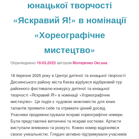
юнацької творчості
о
з
а
«Яскравий Я!» в номінації
п
и
«Хореографічне
с
а
мистецтво»
х
Оприлюднено
19.03.2025
автором
Моляренко Оксана
18 березня 2025 року в Центрі дитячої та юнацької творчості
Деснянського району міста Києва відбувся відбірковий тур
районного фестивалю-конкурсу дитячої та юнацької
творчості «Яскравий Я!» в номінації «Хореографічне
мистецтво». Ця подія є чудовою можливістю для юних
талантів проявити себе та отримати цінний досвід.
Учасники продемонстрували яскраві хореографічні номери.
Були представлені витончені та яскраві костюми. Артисти
виступали впевнено та розкуто. Кожен номер відрізнявся
своєю унікальністю. Глядачі активно підтримували учасників