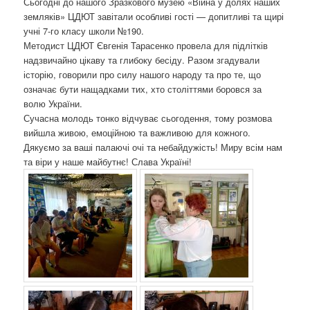
Сьогодні до нашого Зразкового музею «Війна у долях наших
о
земляків» ЦДЮТ завітали особливі гості — допитливі та щирі
з
учні 7-го класу школи №190.
а
Методист ЦДЮТ Євгенія Тарасенко провела для підлітків
п
надзвичайно цікаву та глибоку бесіду. Разом згадували
и
історію, говорили про силу нашого народу та про те, що
с
означає бути нащадками тих, хто століттями боровся за
а
волю України.
х
Сучасна молодь тонко відчуває сьогодення, тому розмова
вийшла живою, емоційною та важливою для кожного.
Дякуємо за ваші палаючі очі та небайдужість! Миру всім нам
та віри у наше майбутнє! Слава Україні!