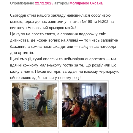
о
Оприлюднено
22.12.2025
автором
Моляренко Оксана
з
а
Сьогодні стіни нашого закладу наповнилися особливою
п
магією, адже до нас завітали учні шкіл №190 та №202 на
и
виставу «Новорічний ярмарок мрій»!
с
Це було не просто свято, а справжня подорож у світ
а
дитинства, де кожен вогник на ялинці — то чиєсь заповітне
х
бажання, а кожна посмішка дитини — найцінніша нагорода
для артистів.
Щирі емоції, гучні оплески та неймовірна енергетика — ми
вдячні кожному маленькому гостю за те, що розділили цю
казку з нами. Нехай всі мрії, загадані на нашому «ярмарку»,
обов’язково здійсняться у новому році!